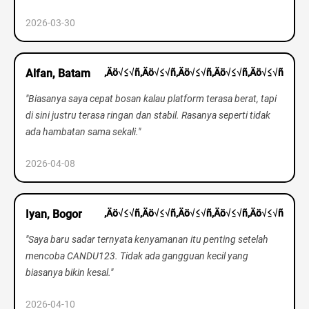
2026-03-30
Alfan, Batam
‚Äö√≤√ñ‚Äö√≤√ñ‚Äö√≤√ñ‚Äö√≤√ñ‚Äö√≤√ñ
"Biasanya saya cepat bosan kalau platform terasa berat, tapi
di sini justru terasa ringan dan stabil. Rasanya seperti tidak
ada hambatan sama sekali."
2026-04-08
Iyan, Bogor
‚Äö√≤√ñ‚Äö√≤√ñ‚Äö√≤√ñ‚Äö√≤√ñ‚Äö√≤√ñ
"Saya baru sadar ternyata kenyamanan itu penting setelah
mencoba CANDU123. Tidak ada gangguan kecil yang
biasanya bikin kesal."
2026-04-10