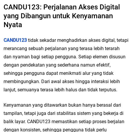
CANDU123: Perjalanan Akses Digital
yang Dibangun untuk Kenyamanan
Nyata
CANDU123
tidak sekadar menghadirkan akses digital, tetapi
merancang sebuah perjalanan yang terasa lebih terarah
dan nyaman bagi setiap pengguna. Setiap elemen disusun
dengan pendekatan yang sederhana namun efektif,
sehingga pengguna dapat menikmati alur yang tidak
membingungkan. Dari awal akses hingga interaksi lebih
lanjut, semuanya terasa lebih halus dan tidak terputus.
Kenyamanan yang ditawarkan bukan hanya berasal dari
tampilan, tetapi juga dari stabilitas sistem yang bekerja di
balik layar. CANDU123 memastikan setiap proses berjalan
dengan konsisten, sehingga pengguna tidak perlu