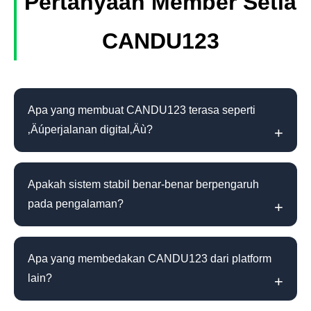
Pertanyaan Member Setia
CANDU123
Apa yang membuat CANDU123 terasa seperti
‚Äúperjalanan digital‚Äù?
Karena setiap proses dirancang berurutan dan
mudah dipahami, sehingga pengguna tidak hanya
Apakah sistem stabil benar-benar berpengaruh
mengakses, tetapi benar-benar merasakan alurnya.
pada pengalaman?
Sangat berpengaruh, karena stabilitas membuat
setiap interaksi terasa lebih lancar tanpa gangguan
Apa yang membedakan CANDU123 dari platform
yang mengganggu fokus pengguna.
lain?
Pendekatannya lebih mengutamakan kenyamanan