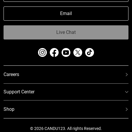
Email
Live Chat
Careers
Support Center
Shop
© 2026 CANDU123. All rights Reserved.